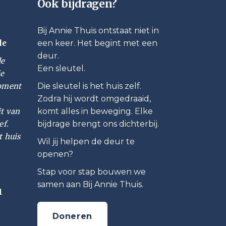
Ook bijdragen?
Bij Annie Thuis ontstaat niet in
le
een keer. Het begint met een
deur.
de
Een sleutel.
ie
moment
Die sleutel is het huis zelf.
Zodra hij wordt omgedraaid,
it van
komt alles in beweging. Elke
ef.
bijdrage brengt ons dichterbij.
t huis
Wil jij helpen de deur te
openen?
Stap voor stap bouwen we
samen aan Bij Annie Thuis.
1
Doneren