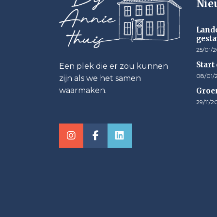
Nie
Lande
gesta
25/01/
Start
Een plek die er zou kunnen
08/01/
zijn als we het samen
waarmaken.
Groen
29/11/2