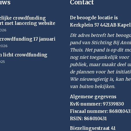
uws
Contact
De beoogde locatie is
lijke crowdfunding
rt met lancering website
Kerkplein 57 4421AB Kapel
2026
Dit adres betreft het beoog
 crowdfunding 17 januari
pand van Stichting Bij Ann
2026
Thuis. Het pand is op dit 
 licht crowdfunding
nog niet toegankelijk voor
025
publiek, maar maakt deel u
de plannen voor het initiati
Wie nieuwsgierig is, kan he
van buiten bekijken.
Algemene gegevens
KvK-nummer: 97339830
Fiscaal nummer: 86801043
RSIN: 868010431
Biezelingsestraat 41