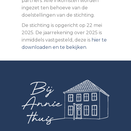
partners. Alle inkomsten worden
ingezet ten behoeve van de
doelstellingen van de stichting.
De stichting is opgericht op 22 mei
2025. De jaarrekening over 2025 is
inmiddels vastgesteld, deze is
hier te
downloaden en te bekijken
.