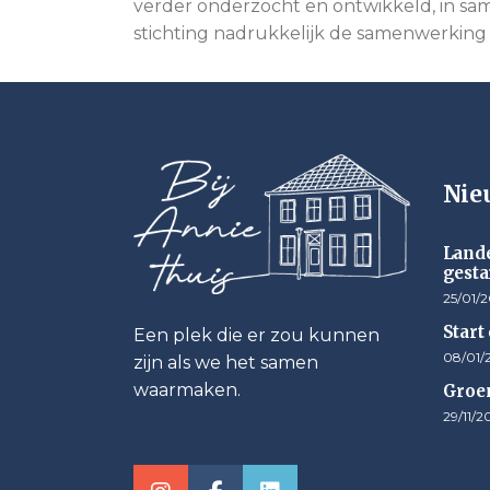
verder onderzocht en ontwikkeld, in same
stichting nadrukkelijk de samenwerkin
Nie
Lande
gesta
25/01/
Start
Een plek die er zou kunnen
08/01/
zijn als we het samen
waarmaken.
Groen
29/11/2