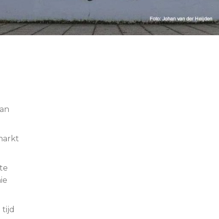
van
markt
te
ie
tijd