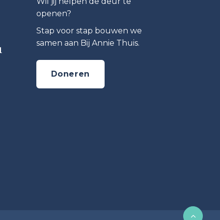
Wil jij helpen de deur te
openen?
Stap voor stap bouwen we
samen aan Bij Annie Thuis.
1
Doneren