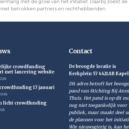
nhang met de groei van het initiatief. Daarbij zoekt de
g met betrokken partners en rechthebbenden.
uws
Contact
De beoogde locatie is
lijke crowdfunding
rt met lancering website
Kerkplein 57 4421AB Kapel
2026
Dit adres betreft het beoog
 crowdfunding 17 januari
pand van Stichting Bij Ann
2026
Thuis. Het pand is op dit 
 licht crowdfunding
nog niet toegankelijk voor
025
publiek, maar maakt deel u
de plannen voor het initiati
Wie nieuwsgierig is, kan he