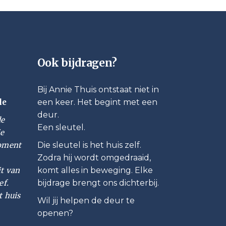
Ook bijdragen?
Bij Annie Thuis ontstaat niet in
le
een keer. Het begint met een
deur.
de
Een sleutel.
ie
moment
Die sleutel is het huis zelf.
Zodra hij wordt omgedraaid,
it van
komt alles in beweging. Elke
ef.
bijdrage brengt ons dichterbij.
t huis
Wil jij helpen de deur te
openen?