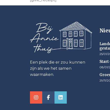
Nie
Lande
gesta
25/01/
Start
Een plek die er zou kunnen
08/01/
zijn als we het samen
waarmaken.
Groen
29/11/2