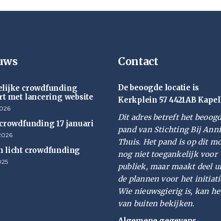
uws
Contact
De beoogde locatie is
lijke crowdfunding
rt met lancering website
Kerkplein 57 4421AB Kapel
2026
Dit adres betreft het beoog
 crowdfunding 17 januari
pand van Stichting Bij Ann
2026
Thuis. Het pand is op dit 
 licht crowdfunding
nog niet toegankelijk voor
025
publiek, maar maakt deel u
de plannen voor het initiati
Wie nieuwsgierig is, kan he
van buiten bekijken.
Algemene gegevens